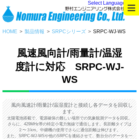
≡
Select Language
▼
HOME
製品情報
SRPCシリーズ
SRPC-WJ-WS
風速風向計/雨量計/温湿
度計に対応 SRPC-WJ-
WS
風向風速計/雨量計/温湿度計と接続し各データを回収し
ます。
太陽電池搭載で、電源確保の難しい場所での気象観測データを回収。
さらに、429MHz帯の特定小電力無線で通信します。長距離タイプは
２〜３km。中継機の使用でさらに通信距離は伸びます。
また、SRPC-WJ-WSや他のSRPCを連結させて、数台分のデータを一