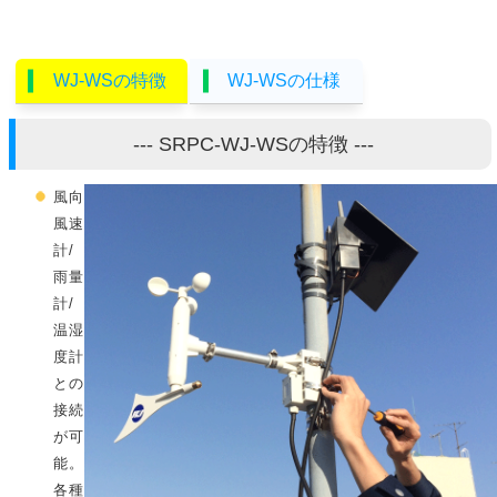
WJ-WSの特徴
WJ-WSの仕様
--- SRPC-WJ-WSの特徴 ---
風向
風速
計/
雨量
計/
温湿
度計
との
接続
が可
能。
各種