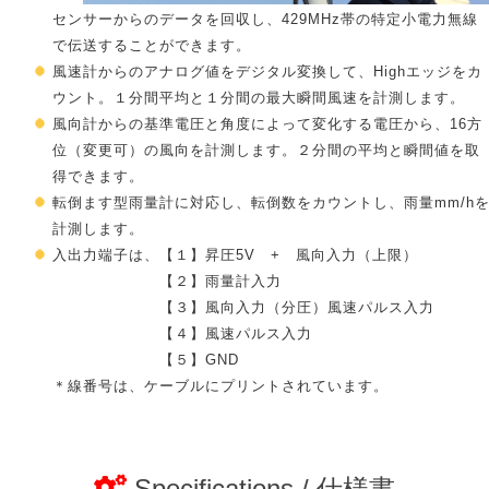
センサーからのデータを回収し、429MHz帯の特定小電力無線
で伝送することができます。
風速計からのアナログ値をデジタル変換して、Highエッジをカ
ウント。１分間平均と１分間の最大瞬間風速を計測します。
風向計からの基準電圧と角度によって変化する電圧から、16方
位（変更可）の風向を計測します。２分間の平均と瞬間値を取
得できます。
転倒ます型雨量計に対応し、転倒数をカウントし、雨量mm/h
計測します。
入出力端子は、【１】昇圧5V + 風向入力（上限）
【２】雨量計入力
【３】風向入力（分圧）風速パルス入力
【４】風速パルス入力
【５】GND
＊線番号は、ケーブルにプリントされています。
Specifications / 仕様書