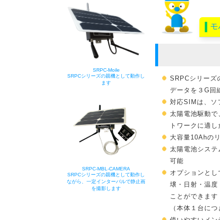
モ
SRPC-Moile
SRPCシリーズの親機として動作し
SRPCシリー
ます
データを３G回
対応SIMは、
太陽電池駆動で
トワークに適し
大容量10Ah
太陽電池システ
可能
SRPC-MBL-CAMERA
オプションとして
SRPCシリーズの親機として動作し
ながら、一定インターバルで静止画
壌・日射・温度 
を撮影します
ことができます
（本体１台につ
使いやすいメン