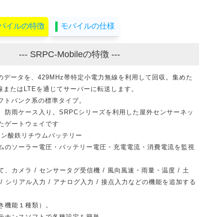
バイルの特徴
モバイルの仕様
--- SRPC-Mobileの特徴 ---
ズのデータを、429MHz帯特定小電力無線を利用して回収。集めた
線またはLTEを通じてサーバーに転送します。
ソフトバンク系の標準タイプ。
、防雨ケース入り。SRPCシリーズを利用した屋外センサーネッ
たゲートウェイです
のリン酸鉄リチウムバッテリー
ムのソーラー電圧・バッテリー電圧・充電電流・消費電流を監視
、カメラ / センサータグ受信機 / 風向風速・雨量・温度 / 土
/ シリアル入力 / アナログ入力 / 接点入力などの機能を追加する
き機能１種類）。
テナンスソフトで各種設定も簡単。