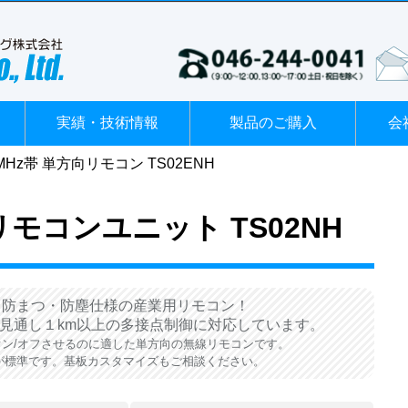
実績・技術情報
製品のご購入
会
9MHz帯 単方向リモコン TS02ENH
リモコンユニット TS02NH
防まつ・防塵仕様の産業用リモコン！
、見通し１km以上の多接点制御に対応しています。
ン/オフさせるのに適した単方向の無線リモコンです。
が標準です。基板カスタマイズもご相談ください。