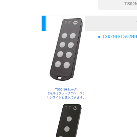
TS0
● TS02NH/T
TS02NH-8sw(A)
（写真はブラックのケース）
＊ホワイトも選択できます。