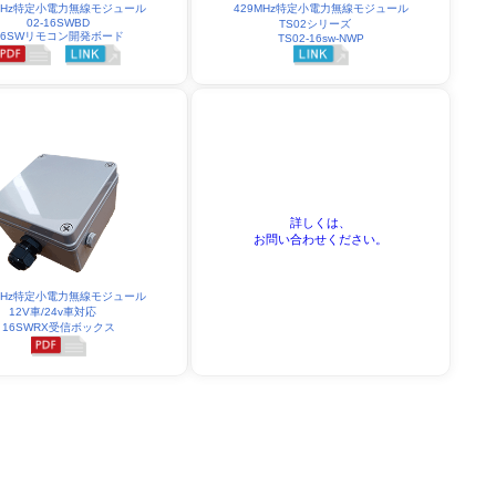
429MHz特定小電力無線モジュール
9MHz特定小電力無線モジュール
02-16SWBD
TS02シリーズ
16SWリモコン開発ボード
TS02-16sw-NWP
詳しくは、
お問い合わせください。
9MHz特定小電力無線モジュール
12V車/24v車対応
16SWRX受信ボックス