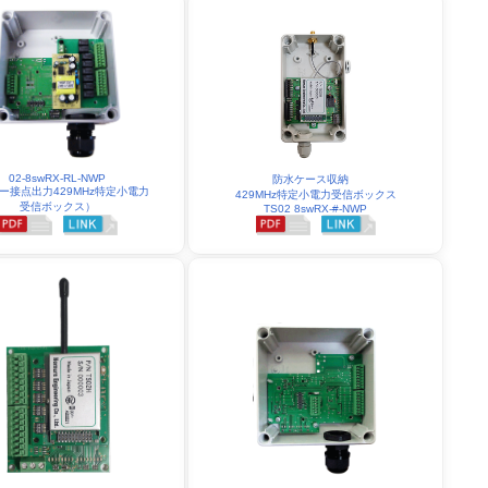
02-8swRX-RL-NWP
防水ケース収納
ー接点出力429MHz特定小電力
429MHz特定小電力受信ボックス
受信ボックス）
TS02 8swRX-#-NWP