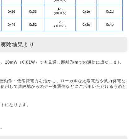
4/5
0x26
0x38
0x1e
0x2d
（80.0%）
5/5
0x49
0x52
0x3c
0x4b
（100%）
実験結果より
10mW（0.01W）でも見通し距離7kmでの通信に成功しまし
低電圧動作・低消費電力を活かし、ローカルな太陽電池や風力発電な
を使用して遠隔地からのデータ通信などにご活用いただけるものと
ントになります。
。
る。