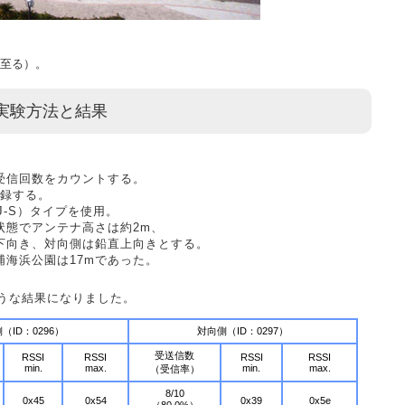
至る）。
実験方法と結果
受信回数をカウントする。
記録する。
J-S）タイプを使用。
状態でアンテナ高さは約2m、
下向き、対向側は鉛直上向きとする。
浦海浜公園は17mであった。
うな結果になりました。
（ID：0296）
対向側（ID：0297）
受送信数
RSSI
RSSI
RSSI
RSSI
min.
max.
min.
max.
（受信率）
8/10
0x45
0x54
0x39
0x5e
（80.0%）