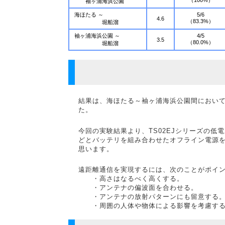
袖ヶ浦海浜公園
海ほたる ～
5/6
4.6
（83.3%）
堀船溜
袖ヶ浦海浜公園 ～
4/5
3.5
（80.0%）
堀船溜
結果は、海ほたる～袖ヶ浦海浜公園間において、
た。
今回の実験結果より、TS02EJシリーズの
どとバッテリを組み合わせたオフライン電源
思います。
遠距離通信を実現するには、次のことがポイ
・高さはなるべく高くする。
・アンテナの偏波面を合わせる。
・アンテナの放射パターンにも留意する
・周囲の人体や物体による影響を考慮す