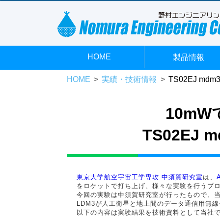
HOME
製品情報
HOME
実績・技術情報
TS02EJ md
10m
TS02EJ 
東京大学航空宇宙工学専攻 中須賀研究室
は、
をロケットで打ち上げ、様々な実験を行うプ
今回の実験は中須賀研究室が行ったもので、当社の
LDM3が人工衛星と地上間のデータ通信用無
以下の内容は実験結果を技術資料として当社