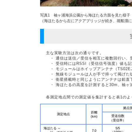
写真1 袖ヶ浦海浜公園から海ほたる方面を見た様子
（海ほたるから左にアクアブリッジが続き、堀船溜に
主な実験方法は次の通りです。
・ 通信は送信／受信を相互に複数回行い、
・ 受信時にはRSSI（受信信号強度）値も
・ モジュールはホイップアンテナ（TS02E
・ 無線モジュールは人が手で持って掲げた
・ 衛星搭載時と同じようにアンテナは鉛直
・ 海ほたるの高度を計測すると30m、袖ヶ
各測定地点間での測定値を集計すると表1のよ
拠点側
距離
測定地点
受送信数
(km)
（受信率）
海ほたる ～
5/5
7.0
（100%）