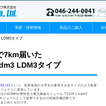
実績・技術情報
製品のご購入
会
m3 LDM3タイプ
Wで7km届いた
mdm3 LDM3タイプ
ARLISS
という、世界各国の大学生が参加する缶サイズの人工衛星
ロジェクトに参加しています。
429MHz帯特定小電力無線モジュール TS02EJ mdm3
線モジュールとして使用できるかの性能評価試験です。
でまとめたものです。