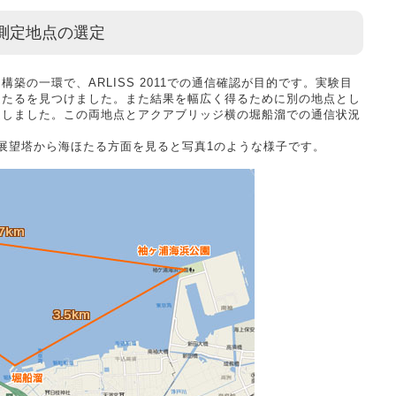
測定地点の選定
築の一環で、ARLISS 2011での通信確認が目的です。実験目
ほたるを見つけました。また結果を幅広く得るために別の地点とし
定しました。この両地点とアクアブリッジ横の堀船溜での通信状況
展望塔から海ほたる方面を見ると写真1のような様子です。