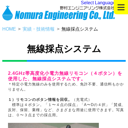
≡
Select Language
▼
HOME
実績・技術情報
無線採点システム
無線採点システム
2.4GHz帯高度化小電力無線リモコン（４ボタン）を
使用した、無線採点システムです。
＊特定小電力無線のみを使用するため、免許不要、通信料もかか
りません。
１）リモコンのボタン情報を回収。
（充電式）
標準は４ボタン。「１〜４点の採点」「A〜Dの４択」「賛成、
反対、保留、棄権」など、さまざまな用途に使用できます。写真
は、０〜３点までの採点用。