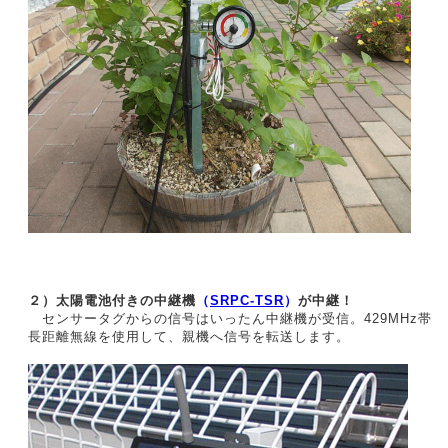
２）太陽電池付きの中継機
（
SRPC-TSR
）
が中継！
センサータグからの信号はいったん中継機が受信。429MHz帯
長距離無線を使用して、親機へ信号を転送します。