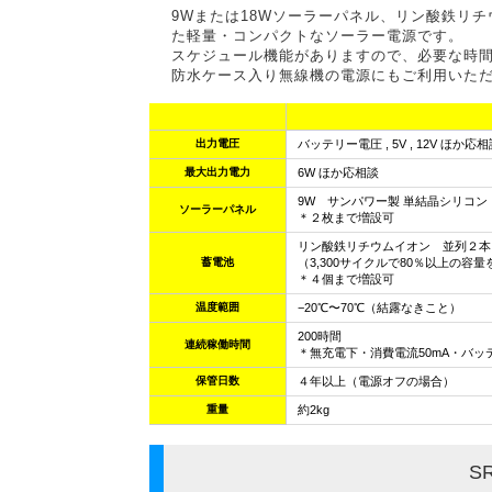
9Wまたは18Wソーラーパネル、リン酸鉄リチウ
た軽量・コンパクトなソーラー電源です。
スケジュール機能がありますので、必要な時
防水ケース入り無線機の電源にもご利用いた
出力電圧
バッテリー電圧 , 5V , 12V ほか応
最大出力電力
6W ほか応相談
9W サンパワー製 単結晶シリコン 20
ソーラーパネル
＊２枚まで増設可
リン酸鉄リチウムイオン 並列２本 3.
蓄電池
（3,300サイクルで80％以上の容
＊４個まで増設可
温度範囲
−20℃〜70℃（結露なきこと）
200時間
連続稼働時間
＊無充電下・消費電流50mA・バッ
保管日数
４年以上（電源オフの場合）
重量
約2kg
S