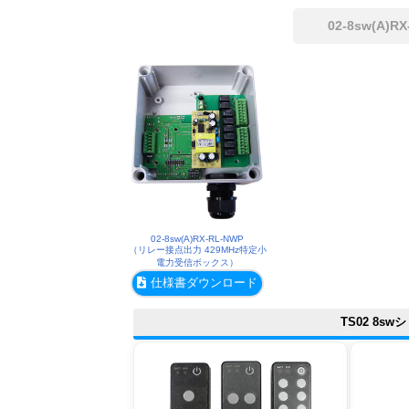
02-8sw(A)
02-8sw(A)RX-RL-NWP
（リレー接点出力 429MHz特定小
電力受信ボックス）
仕様書ダウンロード
TS02 8s