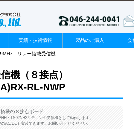
実績・技術情報
製品のご購入
会
29MHz リレー搭載受信機
受信機（８接点）
(A)RX-RL-NWP
搭載の８接点ボード！
TS02NH・TS02NH2リモコンの受信機として動作します。
0VのAC/DCも実装できます。お問い合わせください。