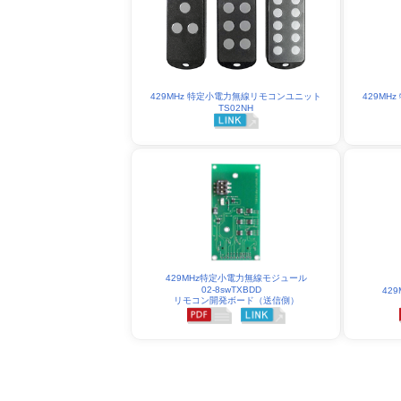
429MHz 特定小電力無線リモコンユニット
429M
TS02NH
429MHz特定小電力無線モジュール
02-8swTXBDD
42
リモコン開発ボード（送信側）