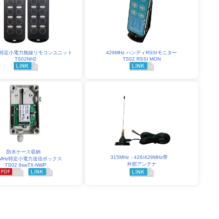
Hz 特定小電力無線リモコンユニット
429MHz ハンディRSSIモニター
TS02NH2
TS02 RSSI MON
防水ケース収納
315MHz・426/429MHz帯
9MHz特定小電力送信ボックス
外部アンテナ
TS02 8swTX-NWP