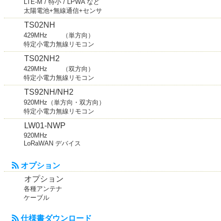
LTE-M / 特小 / LPWA など
太陽電池+無線通信+センサ
TS02NH
429MHz （単方向）
特定小電力無線リモコン
TS02NH2
429MHz （双方向）
特定小電力無線リモコン
TS92NH/NH2
920MHz（単方向・双方向）
特定小電力無線リモコン
LW01-NWP
920MHz
LoRaWAN デバイス
オプション
オプション
各種アンテナ
ケーブル
仕様書ダウンロード